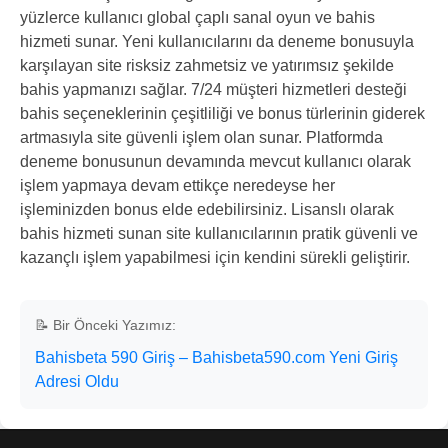
yüzlerce kullanıcı global çaplı sanal oyun ve bahis
hizmeti sunar. Yeni kullanıcılarını da deneme bonusuyla
karşılayan site risksiz zahmetsiz ve yatırımsız şekilde
bahis yapmanızı sağlar. 7/24 müşteri hizmetleri desteği
bahis seçeneklerinin çeşitliliği ve bonus türlerinin giderek
artmasıyla site güvenli işlem olan sunar. Platformda
deneme bonusunun devamında mevcut kullanıcı olarak
işlem yapmaya devam ettikçe neredeyse her
işleminizden bonus elde edebilirsiniz. Lisanslı olarak
bahis hizmeti sunan site kullanıcılarının pratik güvenli ve
kazançlı işlem yapabilmesi için kendini sürekli geliştirir.
📝 Bir Önceki Yazımız:
Bahisbeta 590 Giriş – Bahisbeta590.com Yeni Giriş
Adresi Oldu