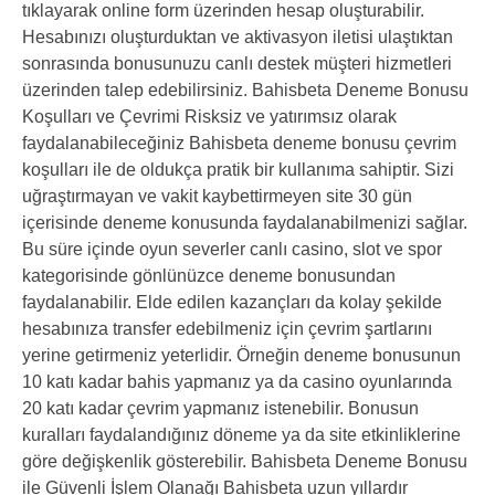
tıklayarak online form üzerinden hesap oluşturabilir.
Hesabınızı oluşturduktan ve aktivasyon iletisi ulaştıktan
sonrasında bonusunuzu canlı destek müşteri hizmetleri
üzerinden talep edebilirsiniz. Bahisbeta Deneme Bonusu
Koşulları ve Çevrimi Risksiz ve yatırımsız olarak
faydalanabileceğiniz Bahisbeta deneme bonusu çevrim
koşulları ile de oldukça pratik bir kullanıma sahiptir. Sizi
uğraştırmayan ve vakit kaybettirmeyen site 30 gün
içerisinde deneme konusunda faydalanabilmenizi sağlar.
Bu süre içinde oyun severler canlı casino, slot ve spor
kategorisinde gönlünüzce deneme bonusundan
faydalanabilir. Elde edilen kazançları da kolay şekilde
hesabınıza transfer edebilmeniz için çevrim şartlarını
yerine getirmeniz yeterlidir. Örneğin deneme bonusunun
10 katı kadar bahis yapmanız ya da casino oyunlarında
20 katı kadar çevrim yapmanız istenebilir. Bonusun
kuralları faydalandığınız döneme ya da site etkinliklerine
göre değişkenlik gösterebilir. Bahisbeta Deneme Bonusu
ile Güvenli İşlem Olanağı Bahisbeta uzun yıllardır