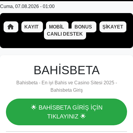
Cuma, 07.08.2026 - 01:00
KAYIT
MOBIL
BONUS
ŞIKAYET
CANLI DESTEK
BAHISBETA
Bahisbeta - En iyi Bahis ve Casino Sitesi 2025 -
Bahisbeta Giriş
🌟 BAHISBETA GİRİŞ İÇİN
TIKLAYINIZ 🌟