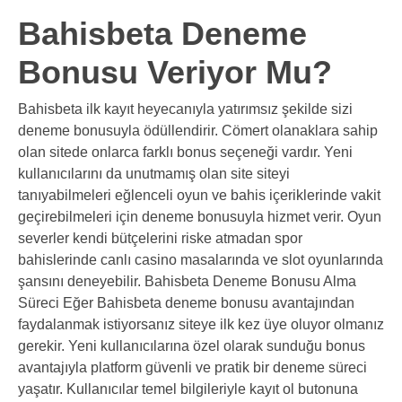
Bahisbeta Deneme
Bonusu Veriyor Mu?
Bahisbeta ilk kayıt heyecanıyla yatırımsız şekilde sizi
deneme bonusuyla ödüllendirir. Cömert olanaklara sahip
olan sitede onlarca farklı bonus seçeneği vardır. Yeni
kullanıcılarını da unutmamış olan site siteyi
tanıyabilmeleri eğlenceli oyun ve bahis içeriklerinde vakit
geçirebilmeleri için deneme bonusuyla hizmet verir. Oyun
severler kendi bütçelerini riske atmadan spor
bahislerinde canlı casino masalarında ve slot oyunlarında
şansını deneyebilir. Bahisbeta Deneme Bonusu Alma
Süreci Eğer Bahisbeta deneme bonusu avantajından
faydalanmak istiyorsanız siteye ilk kez üye oluyor olmanız
gerekir. Yeni kullanıcılarına özel olarak sunduğu bonus
avantajıyla platform güvenli ve pratik bir deneme süreci
yaşatır. Kullanıcılar temel bilgileriyle kayıt ol butonuna