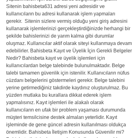
Sitenin bahisbeta631 adresi yeni adresidir ve
kullanıcıların bu adresi kullanarak işlem yapmaları
gerekir. Sitenin sizlere vermiş olduğu yeni giriş adresini
kullanarak işlemlerinizi gerçekleştirdiğinizde herhangi bir
şekilde bahislerinizi de yarım kalma gibi durumlar
oluşmaz. Kullanıcılar aktif olarak siteyi kullanmaya devam
edebilirler. Bahisbeta Kayıt ve Üyelik İçin Gerekli Belgeler
Nedir? Bahisbeta kayıt ve üyelik işlemleri için
kullanıcılardan belge talebinde bulunulmaktadır. Belge
talebi tamamen güvenlik için istenilir. Kullanıcıların nüfus
cüzdanı belgelerini göstermeleri gerekir. Belge talebini
yerine getirmediğiniz takdirde kaydınız oluşturulmaz. Bu
yüzden mutlaka bu kurallara dikkat ederek işlem
yapmalısınız. Kayıt işlemleri ile alakalı olarak
kullanıcıların en ufak bir problem yaşaması durumunda
müşteri temsilcisine destek almaları yeterlidir. Kayıt
işleminde de gene güncel adresin kullanılması oldukça
önemlidir. Bahisbeta İletişim Konusunda Güvenilir mi?