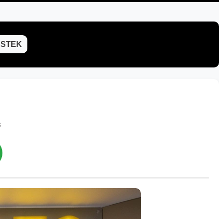
ESTEK
ş