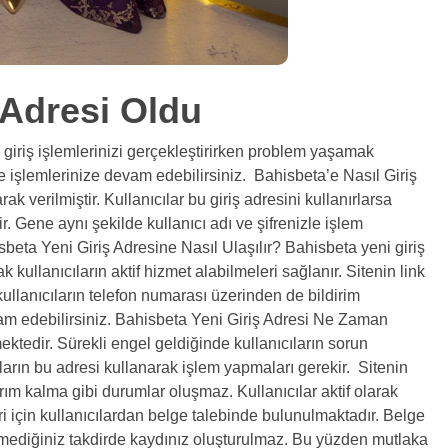
 Adresi Oldu
 giriş işlemlerinizi gerçekleştirirken problem yaşamak
e işlemlerinize devam edebilirsiniz. Bahisbeta’e Nasıl Giriş
k verilmiştir. Kullanıcılar bu giriş adresini kullanırlarsa
ir. Gene aynı şekilde kullanıcı adı ve şifrenizle işlem
sbeta Yeni Giriş Adresine Nasıl Ulaşılır? Bahisbeta yeni giriş
ullanıcıların aktif hizmet alabilmeleri sağlanır. Sitenin link
kullanıcıların telefon numarası üzerinden de bildirim
vam edebilirsiniz. Bahisbeta Yeni Giriş Adresi Ne Zaman
ektedir. Sürekli engel geldiğinde kullanıcıların sorun
ıların bu adresi kullanarak işlem yapmaları gerekir. Sitenin
arım kalma gibi durumlar oluşmaz. Kullanıcılar aktif olarak
ri için kullanıcılardan belge talebinde bulunulmaktadır. Belge
etirmediğiniz takdirde kaydınız oluşturulmaz. Bu yüzden mutlaka